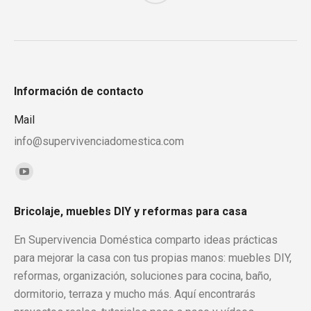
Información de contacto
Mail
info@supervivenciadomestica.com
Encuéntranos en:
YouTube
page
Bricolaje, muebles DIY y reformas para casa
opens
in
En Supervivencia Doméstica comparto ideas prácticas
new
para mejorar la casa con tus propias manos: muebles DIY,
window
reformas, organización, soluciones para cocina, baño,
dormitorio, terraza y mucho más. Aquí encontrarás