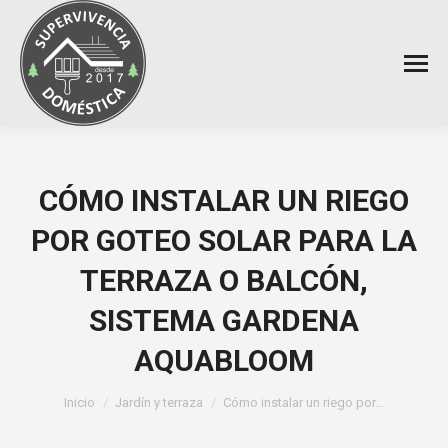
CÓMO INSTALAR UN RIEGO
POR GOTEO SOLAR PARA LA
TERRAZA O BALCÓN,
SISTEMA GARDENA
AQUABLOOM
Estás aquí:
Inicio
Jardín y terraza
Cómo instalar un riego por…