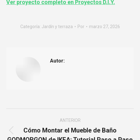
Ver proyecto completo en Proyectos D.I.Y.
Categoría:
Jardín y terraza
Por
marzo 27, 2026
Autor:
Navegación
ANTERIOR
entre
Cómo Montar el Mueble de Baño
Publicación
GODMORGON de IKEA: Tutorial Paso a Paso