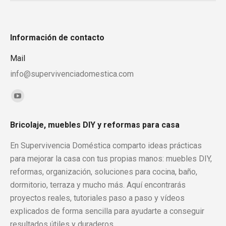
Información de contacto
Mail
info@supervivenciadomestica.com
Encuéntranos en:
YouTube
page
Bricolaje, muebles DIY y reformas para casa
opens
in
En Supervivencia Doméstica comparto ideas prácticas
new
para mejorar la casa con tus propias manos: muebles DIY,
window
reformas, organización, soluciones para cocina, baño,
dormitorio, terraza y mucho más. Aquí encontrarás
proyectos reales, tutoriales paso a paso y vídeos
explicados de forma sencilla para ayudarte a conseguir
resultados útiles y duraderos.